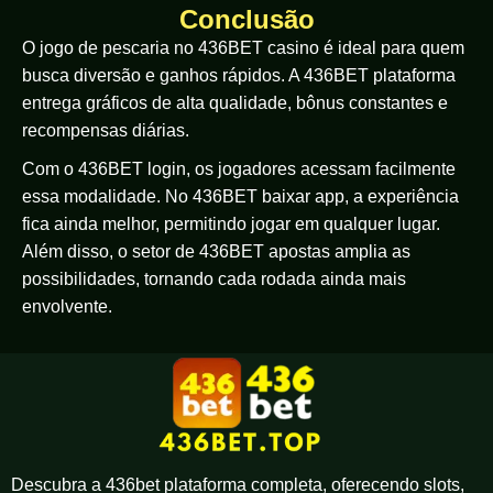
Conclusão
O jogo de pescaria no 436BET casino é ideal para quem
busca diversão e ganhos rápidos. A 436BET plataforma
entrega gráficos de alta qualidade, bônus constantes e
recompensas diárias.
Com o 436BET login, os jogadores acessam facilmente
essa modalidade. No 436BET baixar app, a experiência
fica ainda melhor, permitindo jogar em qualquer lugar.
Além disso, o setor de 436BET apostas amplia as
possibilidades, tornando cada rodada ainda mais
envolvente.
Descubra a 436bet plataforma completa, oferecendo slots,